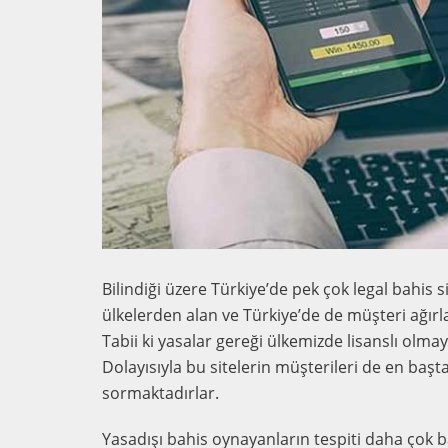
Bilindiği üzere Türkiye’de pek çok legal bahis 
ülkelerden alan ve Türkiye’de de müşteri ağır
Tabii ki yasalar gereği ülkemizde lisanslı olma
Dolayısıyla bu sitelerin müşterileri de en başt
sormaktadırlar.
Yasadışı bahis oynayanların tespiti daha çok b