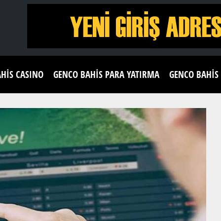
HİS CASINO
GENCO BAHİS PARA YATIRMA
GENCO BAHİS 