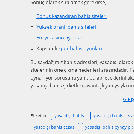
Sonuç olarak sıralamak gerekirse,
Bonus kazandıran bahis siteleri
Yüksek oranlı bahis siteleri
En iyi casino oyunları
Kapsamlı
spor bahis oyunları
Bu saydağımız bahis adresleri, yasadışı olarak 
sitelerinin öne çıkma nedenleri arasındadır. T
oynanıyor sorusuna yanıt bulabileceklerini ak
yasadışı bahis şirketleri, avantajlı yapıysıyla ö
GİRİŞ
Etiketler:
yasa dışı bahis
yasa dışı bahis ceza
yasadışı bahis cezası
yasadışı bahis oynayıp 