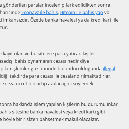
a gönderilen paralar incelenip fark edildikten sonra
 haricinde
Ecopayz ile bahis
,
Bitcoin ile bahis yap
vb.
 imkansızdır. Özetle banka havalesi ya da kredi kartı ile
tur.
e kayıt olan ve bu sitelere para yatıran kişiler
yasadışı bahis oynamanın cezası nedir diye
 yapılan işlemler göz önünde bulundurulduğunda
illegal
diği takdirde para cezası ile cezalandırılmaktadırlar.
öre ceza ücretinin artıp azalacağını söylemek
 sonra hakkında işlem yapılan kişilerin bu durumu inkar
ahis sitesine banka havalesi veya kredi kartı gibi
de böyle bir riskten bahsetmek makul olacaktır.