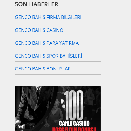
SON HABERLER
GENCO BAHİS FİRMA BİLGİLERİ
GENCO BAHİS CASINO
GENCO BAHİS PARA YATIRMA
GENCO BAHİS SPOR BAHİSLERİ
GENCO BAHİS BONUSLAR