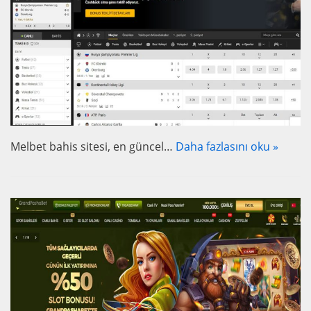
Melbet bahis sitesi, en güncel…
Daha fazlasını oku »