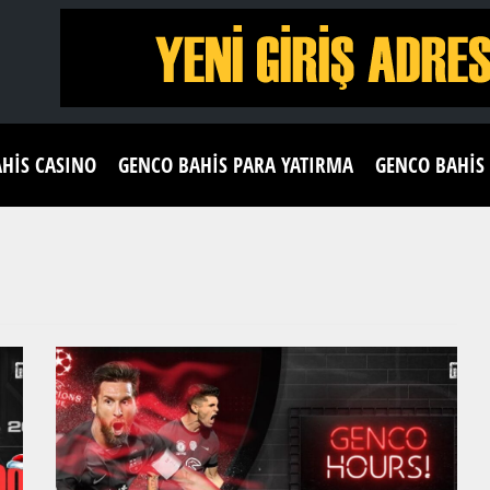
HİS CASINO
GENCO BAHİS PARA YATIRMA
GENCO BAHİS 