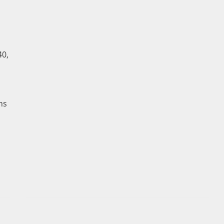
40,
ans