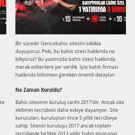
Bir süredir Gencobahis sitesini sıklıkla
duyuyoruz. Peki, bu bahis sitesi hakkında ne
biliyoruz? Bu yazımızda bahis sitesi hakkında
merak edilenlere yer verdik. İşte bahis firması
hakkında bilinmesi gereken önemli detaylar:
Ne Zaman Kuruldu?
ite
Bahis sitesinin kuruluş tarihi 2017’dir. Ancak site
ekibinin tecrübesi daha eskiye dayanıyor. Site
kurucuları, kuruluştan önce 5 yıllık tecrübeye
sahip. Sitenin kuruluşu 2017 ancak toplam
tecrübeyle birlikte 2012 yıldır bahis piyasanın