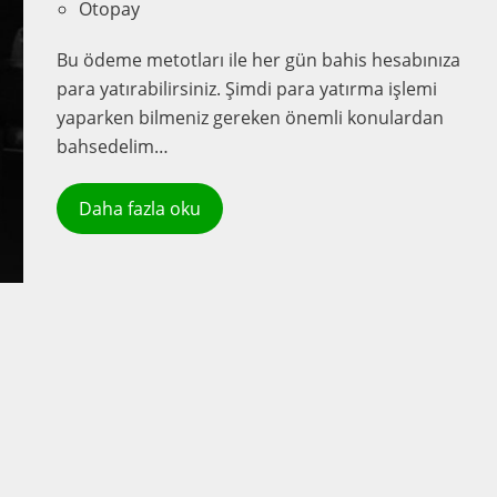
Otopay
Bu ödeme metotları ile her gün bahis hesabınıza
para yatırabilirsiniz. Şimdi para yatırma işlemi
yaparken bilmeniz gereken önemli konulardan
bahsedelim…
Daha fazla oku