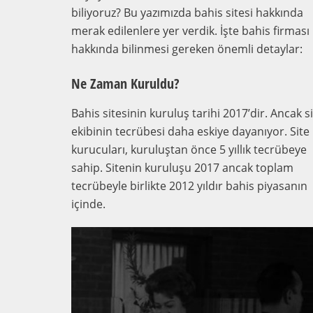
biliyoruz? Bu yazımızda bahis sitesi hakkında
merak edilenlere yer verdik. İşte bahis firması
hakkında bilinmesi gereken önemli detaylar:
Ne Zaman Kuruldu?
Bahis sitesinin kuruluş tarihi 2017’dir. Ancak s
ekibinin tecrübesi daha eskiye dayanıyor. Site
kurucuları, kuruluştan önce 5 yıllık tecrübeye
sahip. Sitenin kuruluşu 2017 ancak toplam
tecrübeyle birlikte 2012 yıldır bahis piyasanın
içinde.